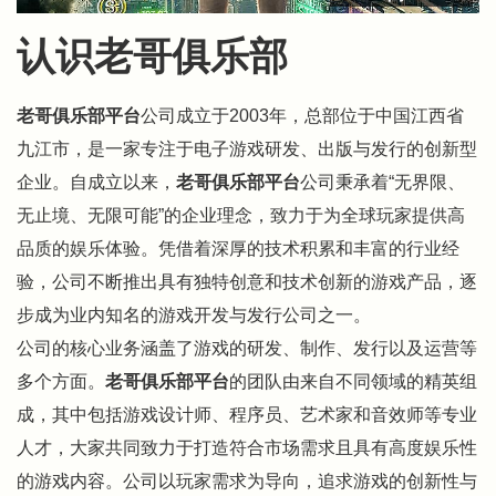
认识老哥俱乐部
老哥俱乐部平台
公司成立于2003年，总部位于中国江西省
九江市，是一家专注于电子游戏研发、出版与发行的创新型
企业。自成立以来，
老哥俱乐部平台
公司秉承着“无界限、
无止境、无限可能”的企业理念，致力于为全球玩家提供高
品质的娱乐体验。凭借着深厚的技术积累和丰富的行业经
验，公司不断推出具有独特创意和技术创新的游戏产品，逐
步成为业内知名的游戏开发与发行公司之一。
公司的核心业务涵盖了游戏的研发、制作、发行以及运营等
多个方面。
老哥俱乐部平台
的团队由来自不同领域的精英组
成，其中包括游戏设计师、程序员、艺术家和音效师等专业
人才，大家共同致力于打造符合市场需求且具有高度娱乐性
的游戏内容。公司以玩家需求为导向，追求游戏的创新性与