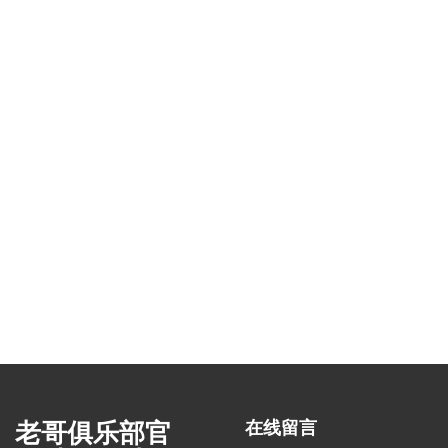
老哥俱乐部官
在线留言