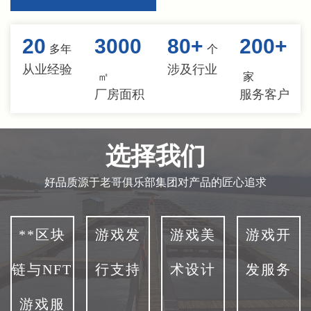
20
3000
80
+
200
+
多年
个
从业经验
涉及行业
㎡
家
厂房面积
服务客户
选择我们
好品质源于老哥俱乐部集团对产品的匠心追求
**区块
游戏发
游戏美
游戏开
链与NFT
行支持
术设计
发服务
游戏服